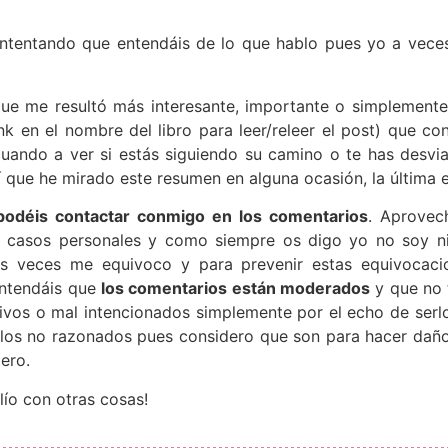
, intentando que entendáis de lo que hablo pues yo a vec
que me resultó más interesante, importante o simplemente
 en el nombre del libro para leer/releer el post) que co
 cuando a ver si estás siguiendo su camino o te has desvi
 que he mirado este resumen en alguna ocasión, la última 
podéis contactar conmigo en los comentarios
. Aprovec
y casos personales y como siempre os digo yo no soy ni
has veces me equivoco y para prevenir estas equivocac
entendáis que
los comentarios están moderados
y que no 
vos o mal intencionados simplemente por el echo de serlo
o los no razonados pues considero que son para hacer dañ
ero.
ío con otras cosas!