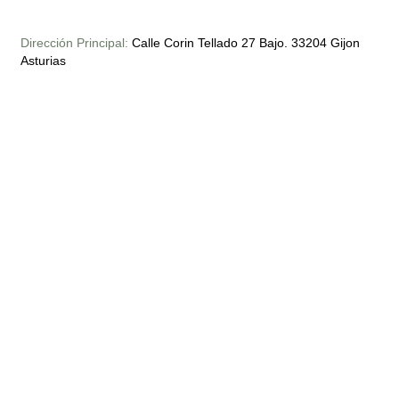
Dirección Principal:
Calle Corin Tellado 27 Bajo. 33204 Gijon
Asturias
Tlf:
(34) 673 – 740 – 875
Email:
hola@marvidal.com
Apertura:
Lunes – Viernes 9:30- 13:30 y 16:00-19:00