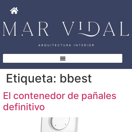
Etiqueta:
bbest
El contenedor de pañales
definitivo