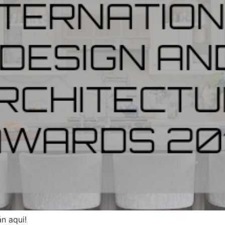
án aqui!