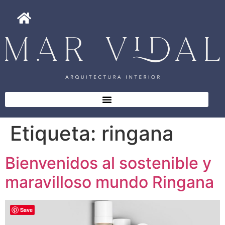
Etiqueta:
ringana
Bienvenidos al sostenible y
maravilloso mundo Ringana
Save