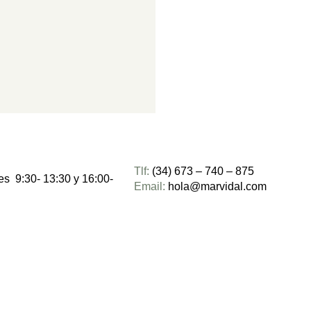
Tlf:
(34) 673 – 740 – 875
es 9:30- 13:30 y 16:00-
Email:
hola@marvidal.com