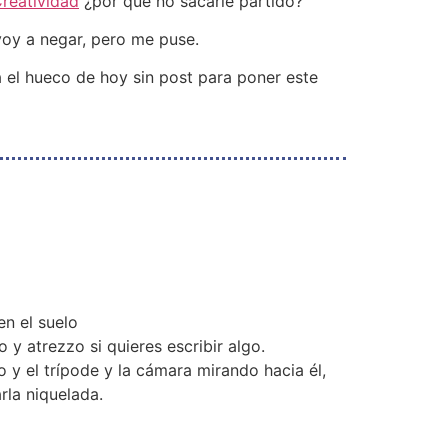
Creatividad
¿por qué no sacarle partido?
 voy a negar, pero me puse.
a el hueco de hoy sin post para poner este
n el suelo
y atrezzo si quieres escribir algo.
 y el trípode y la cámara mirando hacia él,
rla niquelada.