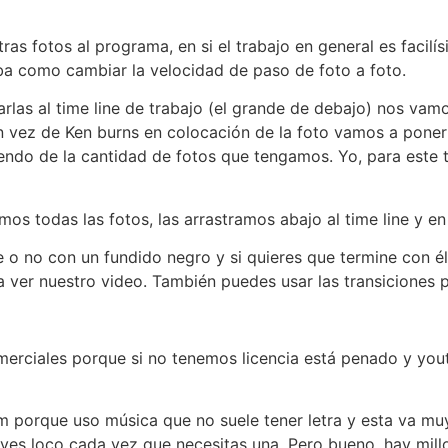
as fotos al programa, en si el trabajo en general es facil
ba como cambiar la velocidad de paso de foto a foto.
rlas al time line de trabajo (el grande de debajo) nos vamo
n vez de Ken burns en colocación de la foto vamos a poner 
ndo de la cantidad de fotos que tengamos. Yo, para este 
s todas las fotos, las arrastramos abajo al time line y en 
 o no con un fundido negro y si quieres que termine con él
a ver nuestro video. También puedes usar las transiciones 
ciales porque si no tenemos licencia está penado y youtu
om porque uso música que no suele tener letra y esta va 
lves loco cada vez que necesitas una. Pero bueno, hay mill