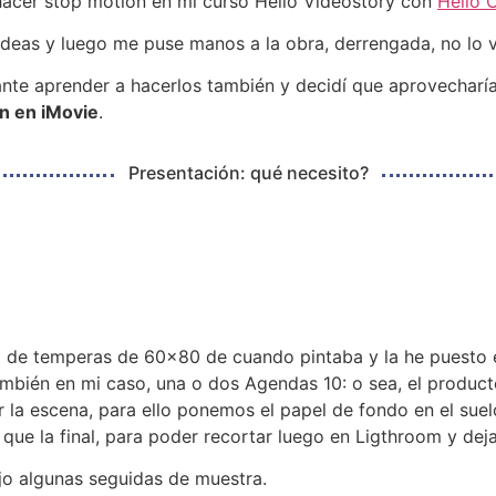
 hacer stop motion en mi curso Hello Videostory con
Hello 
s ideas y luego me puse manos a la obra, derrengada, no lo
sante aprender a hacerlos también y decidí que aprovecharí
n en iMovie
.
Presentación: qué necesito?
na de temperas de 60×80 de cuando pintaba y la he puesto e
mbién en mi caso, una o dos Agendas 10: o sea, el producto 
la escena, para ello ponemos el papel de fondo en el suelo
e la final, para poder recortar luego en Ligthroom y deja
jo algunas seguidas de muestra.