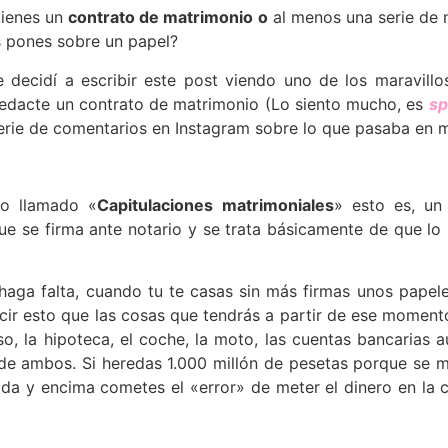
tienes un
contrato de matrimonio o
al menos una serie de
 pones sobre un papel?
 decidí a escribir este post viendo uno de los maravillo
redacte un contrato de matrimonio (Lo siento mucho, es
sp
erie de comentarios en Instagram sobre lo que pasaba en m
o llamado «
Capitulaciones matrimoniales
» esto es, un
e se firma ante notario y se trata básicamente de que lo 
haga falta, cuando tu te casas sin más firmas unos papel
ecir esto que las cosas que tendrás a partir de ese momen
so, la hipoteca, el coche, la moto, las cuentas bancari
 de ambos. Si heredas 1.000 millón de pesetas porque se m
vida y encima cometes el «error» de meter el dinero en la