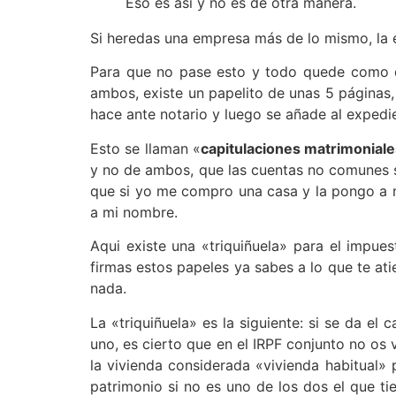
Eso es así y no es de otra manera.
Si heredas una empresa más de lo mismo, la e
Para que no pase esto y todo quede como de
ambos, existe un papelito de unas 5 páginas
hace ante notario y luego se añade al expedi
Esto se llaman «
capitulaciones matrimonial
y no de ambos, que las cuentas no comunes so
que si yo me compro una casa y la pongo a mi
a mi nombre.
Aqui existe una «triquiñuela» para el impue
firmas estos papeles ya sabes a lo que te at
nada.
La «triquiñuela» es la siguiente: si se da e
uno, es cierto que en el IRPF conjunto no os
la vivienda considerada «vivienda habitual» 
patrimonio si no es uno de los dos el que ti