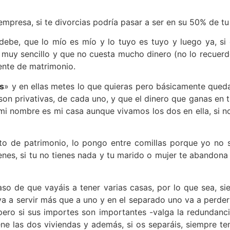
mpresa, si te divorcias podría pasar a ser en su 50% de t
be, que lo mío es mío y lo tuyo es tuyo y luego ya, si
, muy sencillo y que no cuesta mucho dinero (no lo recuer
ente de matrimonio.
es
» y en ellas metes lo que quieras pero básicamente qued
n privativas, de cada uno, y que el dinero que ganas en 
 nombre es mi casa aunque vivamos los dos en ella, si no
sto de patrimonio, lo pongo entre comillas porque yo no 
ienes, si tu no tienes nada y tu marido o mujer te abandon
l caso de que vayáis a tener varias casas, por lo que sea
 va a servir más que a uno y en el separado uno va a perd
pero si sus importes son importantes -valga la redundanci
ene las dos viviendas y además, si os separáis, siempre te