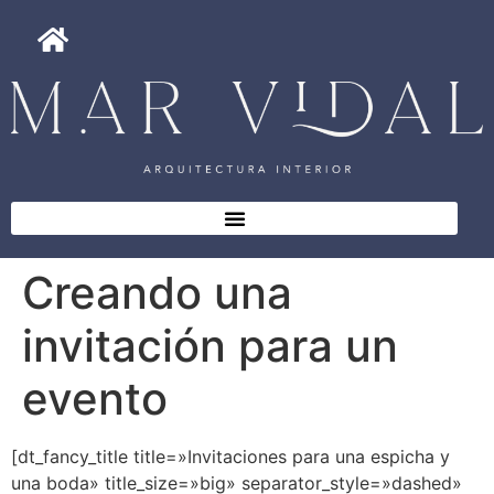
Creando una
invitación para un
evento
[dt_fancy_title title=»Invitaciones para una espicha y
una boda» title_size=»big» separator_style=»dashed»