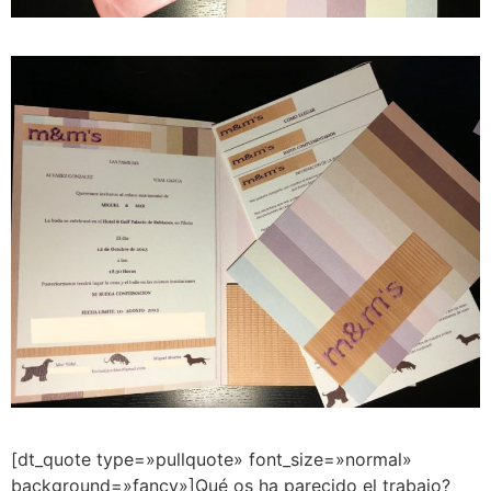
[dt_quote type=»pullquote» font_size=»normal»
background=»fancy»]Qué os ha parecido el trabajo?