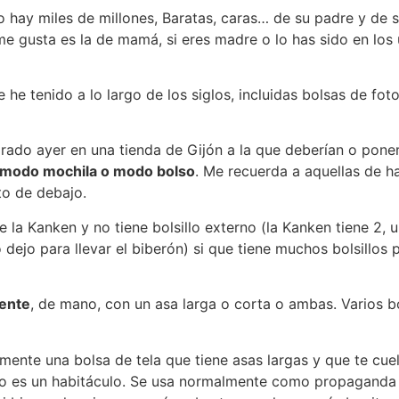
o hay miles de millones, Baratas, caras… de su padre y de s
e gusta es la de mamá, si eres madre o lo has sido en los 
e he tenido a lo largo de los siglos, incluidas bolsas de f
do ayer en una tienda de Gijón a la que deberían o pone
n modo mochila o modo bolso
. Me recuerda a aquellas de h
to de debajo.
e la Kanken y no tiene bolsillo externo (la Kanken tiene 2,
lo dejo para llevar el biberón) si que tiene muchos bolsil
iente
, de mano, con un asa larga o corta o ambas. Varios bo
mente una bolsa de tela que tiene asas largas y que te cue
 sólo es un habitáculo. Se usa normalmente como propaganda 