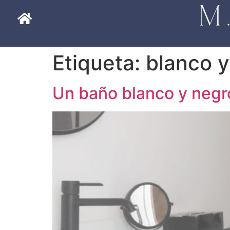
Etiqueta:
blanco y
Un baño blanco y negr