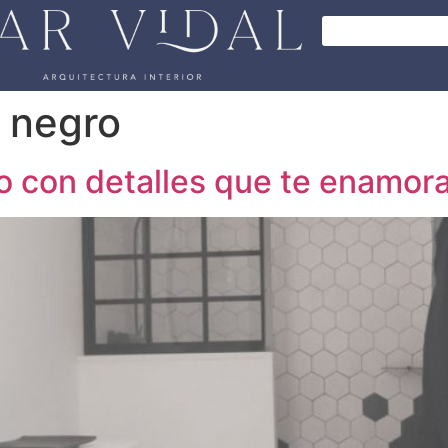
 negro
o con detalles que te enamor