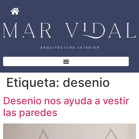
Etiqueta:
desenio
Desenio nos ayuda a vestir
las paredes