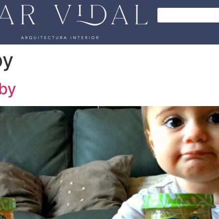
by
aby