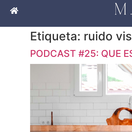
Etiqueta:
ruido vi
PODCAST #25: QUE E