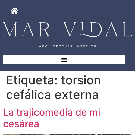
Etiqueta:
torsion
cefálica externa
La trajicomedia de mi
cesárea