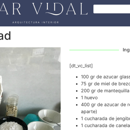
ad
Ing
[dt_vc_list]
100 gr de azucar glas
75 gr de miel de brez
200 gr de mantequill
1 huevo
400 gr de azucar de r
aparte)
1 cucharada de jengib
1 cucharada de canela