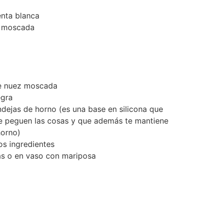
enta blanca
z moscada
de nuez moscada
egra
dejas de horno (es una base en silicona que
te peguen las cosas y que además te mantiene
horno)
os ingredientes
las o en vaso con mariposa