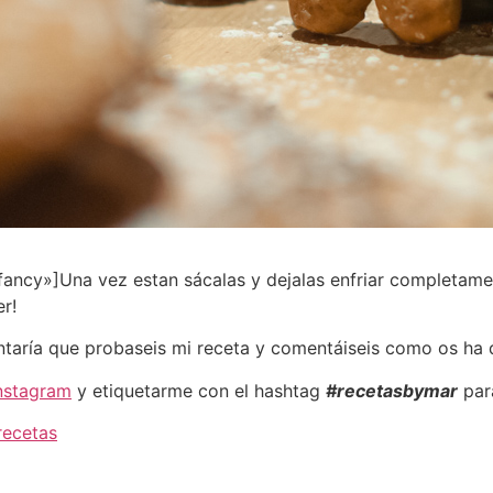
ncy»]Una vez estan sácalas y dejalas enfriar completamen
r!
ntaría que probaseis mi receta y comentáiseis como os ha
nstagram
y etiquetarme con el hashtag
#recetasbymar
para
recetas