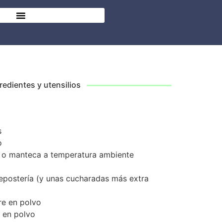
redientes y utensilios
s
o
a o manteca a temperatura ambiente
epostería (y unas cucharadas más extra
re en polvo
 en polvo