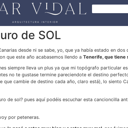
guro de SOL
s Canarias desde ni se sabe, yo, que ya había estado en dos 
ieron que este año acabasemos llendo a
Tenerife, que tiene
nes siempre lleva un plus ya que mi topógrafo particular e
ntes no te gustase termine pareciendote el destino perfect
e que cambie de destino cada año, claro está), lo siento Cád
guro de sol? pues aquí podéis escuchar esta cancioncilla a
oy por peteneras.