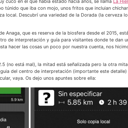
y cuco en el que había estado hacia años, se llama
La Hie
túnido que iba con mojo, unos fritos que incluian chichar
local. Descubrí una variedad de la Dorada (la cerveza loc
l de Anaga, que es reserva de la biosfera desde el 2015, est
centro de interpretación y guía para visitantes donde te dan
usta hacer las cosas un poco por nuestra cuenta, nos hicim
5 (no está mal), la mitad está señalizada pero la otra mita
a guia del centro de interpretación (importante este detalle
cular, vaya. Os dejo unos apuntes sobre ella: