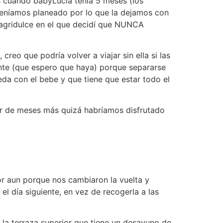
s cuando babyLucía tenía 5 meses (los
 teníamos planeado por lo que la dejamos con
e agridulce en el que decidí que NUNCA
eo que podría volver a viajar sin ella si las
iente (que espero que haya) porque separarse
ueda con el bebe y que tiene que estar todo el
ar de meses más quizá habríamos disfrutado
or aun porque nos cambiaron la vuelta y
 día siguiente, en vez de recogerla a las
la terraza superior que tiene un desayuno de