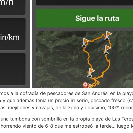
mos a la cofradía de pescadores de San Andrés, en la playa
 que además tenia un precio irrisorio, pescado fresco (sa
s, mejillones y navajas, de la zona y riquisimo, 100% rec
 una tumbona con sombrilla en la propia playa de Las Teresit
 horrendo viento de 6-8 que me estropeó la tarde… luego l