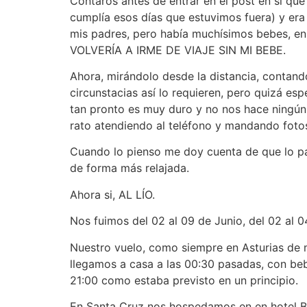
Contaros antes de entrar en el post en sí qu
cumplía esos días que estuvimos fuera) y er
mis padres, pero había muchísimos bebes, en 
VOLVERÍA A IRME DE VIAJE SIN MI BEBE.
Ahora, mirándolo desde la distancia, contando
circunstacias así lo requieren, pero quizá es
tan pronto es muy duro y no nos hace ningún bi
rato atendiendo al teléfono y mandando foto
Cuando lo pienso me doy cuenta de que lo pa
de forma más relajada.
Ahora si, AL LÍO.
Nos fuimos del 02 al 09 de Junio, del 02 al 04
Nuestro vuelo, como siempre en Asturias de 
llegamos a casa a las 00:30 pasadas, con beb
21:00 como estaba previsto en un principio.
En Santa Cruz nos hospedamos en en hotel Ba