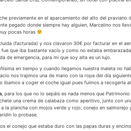
oche previamente en el aparcamiento del alto del praviano
ante pegado donde siempre hay alguien, Marcelino nos llevó
muy pocas horas
ncluida (facturada) y nos clavaron 30€ por facturar en el ae
o fue que iba bastante vacío y como no estaba embarazada 
a de emergencia, para mi que soy alta es un lujo.
ñísima en tiempo y cuando llegamos nuestra maleta no ha
io nos trajimos una de mano con la ropa del día siguiente,
 ibamos a coger el coche igual pues fuimos a recogerla al
a
, para los que no lo sepáis es nada menos que Patrimoni
chete una crema de calabaza como aperitivo, junto con una t
a la plancha con mojos verde y rojo, conejo en salmorejo
ridin lo probase.
os el conejo que estaba duro con las papas duras y encima