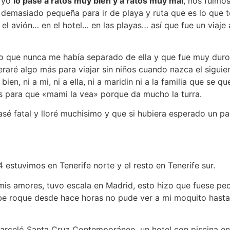
e yo
lo pasé a ratos muy bien y a ratos muy mal
, nos fuimo
a demasiado pequeña para ir de playa y ruta que es lo que
el avión… en el hotel… en las playas… así que fue un viaj
 que nunca me había separado de ella y que fue muy duro, cr
peraré algo más para viajar sin niños cuando nazca el sigu
en, ni a mi, ni a ella, ni a maridin ni a la familia que se q
s para que «mami la vea» porque da mucho la turra.
sé fatal y lloré muchisimo y que si hubiera esperado un p
 estuvimos en Tenerife norte y el resto en Tenerife sur.
mis amores, tuvo escala en Madrid, esto hizo que fuese pe
e roque desde hace horas no pude ver a mi moquito hasta el
rceló Santa Cruz Contemporáneo, un hotel con piscina en 