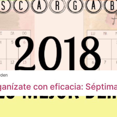
rden
ganízate con eficacia: Séptim