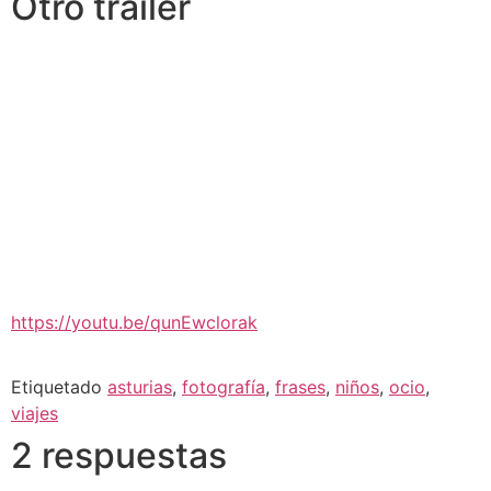
Otro trailer
https://youtu.be/qunEwclorak
Etiquetado
asturias
,
fotografía
,
frases
,
niños
,
ocio
,
viajes
2 respuestas