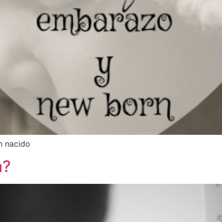
n nacido
a?