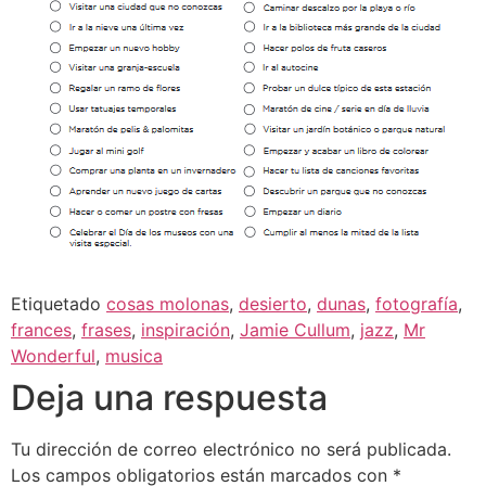
Etiquetado
cosas molonas
,
desierto
,
dunas
,
fotografía
,
frances
,
frases
,
inspiración
,
Jamie Cullum
,
jazz
,
Mr
Wonderful
,
musica
Deja una respuesta
Tu dirección de correo electrónico no será publicada.
Los campos obligatorios están marcados con
*