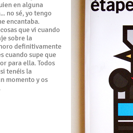
uien en alguna
.. no sé, yo tengo
me encantaba.
 cosas que vi cuando
je sobre la
moro definitivamente
ués cuando supe que
or para ella. Todos
i tenéis la
ún momento y os
.