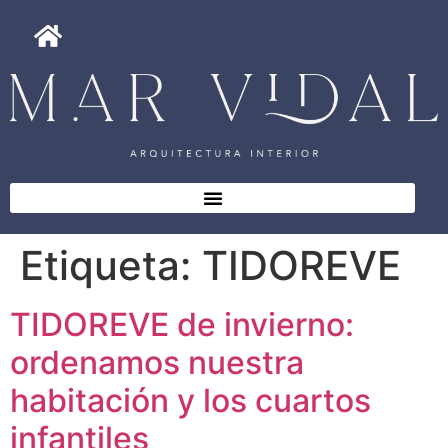
Etiqueta:
TIDOREVE
TIDOREVE de invierno:
ordenamos nuestra
habitación y los cuartos
infantiles